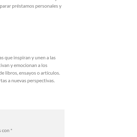
arar préstamos personales y
s que inspiran y unen a las
tivan y emocionan a los
de libros, ensayos o artículos.
rtas a nuevas perspectivas.
s con
*